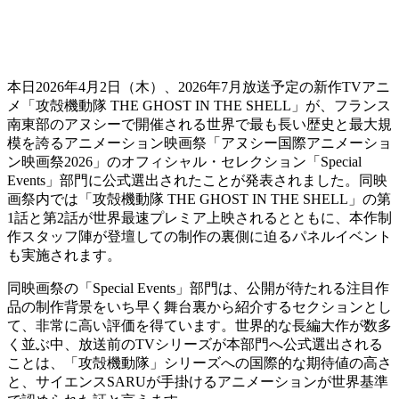
本日2026年4月2日（木）、2026年7月放送予定の新作TVアニ
メ「攻殻機動隊 THE GHOST IN THE SHELL」が、フランス
南東部のアヌシーで開催される世界で最も長い歴史と最大規
模を誇るアニメーション映画祭「アヌシー国際アニメーショ
ン映画祭2026」のオフィシャル・セレクション「Special
Events」部門に公式選出されたことが発表されました。同映
画祭内では「攻殻機動隊 THE GHOST IN THE SHELL」の第
1話と第2話が世界最速プレミア上映されるとともに、本作制
作スタッフ陣が登壇しての制作の裏側に迫るパネルイベント
も実施されます。
同映画祭の「Special Events」部門は、公開が待たれる注目作
品の制作背景をいち早く舞台裏から紹介するセクションとし
て、非常に高い評価を得ています。世界的な長編大作が数多
く並ぶ中、放送前のTVシリーズが本部門へ公式選出される
ことは、「攻殻機動隊」シリーズへの国際的な期待値の高さ
と、サイエンスSARUが手掛けるアニメーションが世界基準