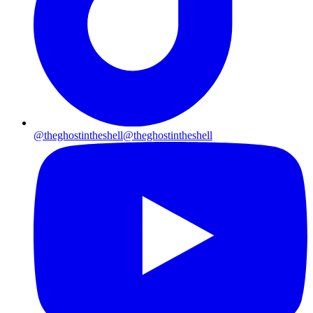
@theghostintheshell
@theghostintheshell