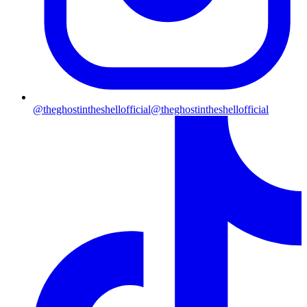
@theghostintheshellofficial
@theghostintheshellofficial