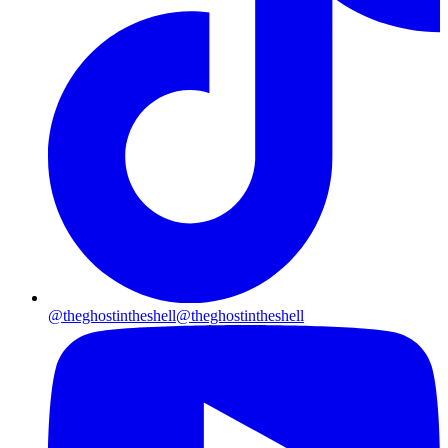
@theghostintheshell
@theghostintheshell