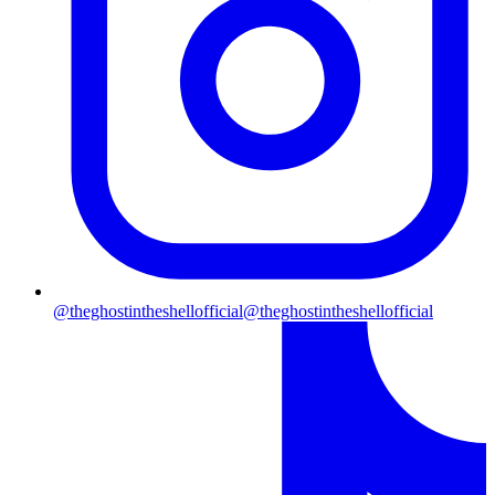
@theghostintheshellofficial
@theghostintheshellofficial