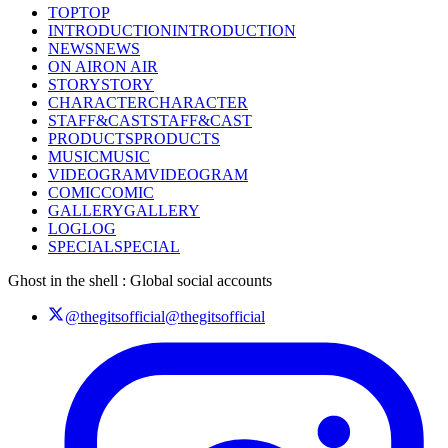
TOP
TOP
INTRODUCTION
INTRODUCTION
NEWS
NEWS
ON AIR
ON AIR
STORY
STORY
CHARACTER
CHARACTER
STAFF&CAST
STAFF&CAST
PRODUCTS
PRODUCTS
MUSIC
MUSIC
VIDEOGRAM
VIDEOGRAM
COMIC
COMIC
GALLERY
GALLERY
LOG
LOG
SPECIAL
SPECIAL
Ghost in the shell : Global social accounts
@thegitsofficial
@thegitsofficial