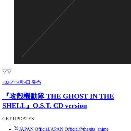
2026年9月9日 発売
『攻殻機動隊 THE GHOST IN THE
SHELL』O.S.T. CD version
GET UPDATES
JAPAN Official
JAPAN Official
@thegits_anime