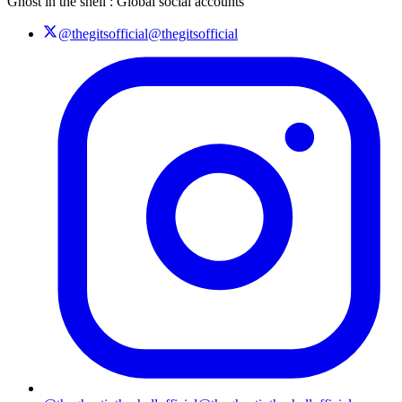
Ghost in the shell : Global social accounts
@thegitsofficial
@thegitsofficial