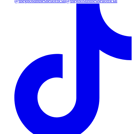
@theghostintheshellofficial
@theghostintheshellofficial