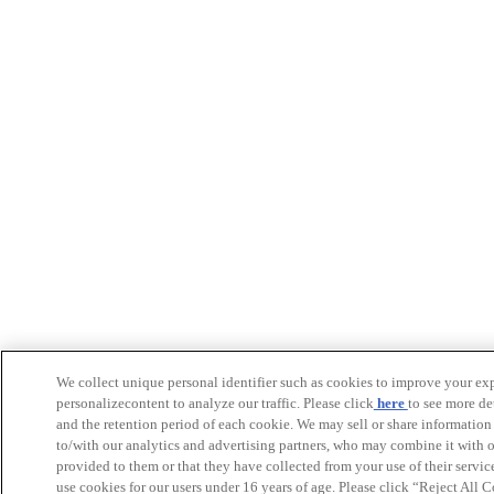
We collect unique personal identifier such as cookies to improve your exp
personalizecontent to analyze our traffic. Please click
here
to see more de
and the retention period of each cookie. We may sell or share information
to/with our analytics and advertising partners, who may combine it with 
provided to them or that they have collected from your use of their servic
use cookies for our users under 16 years of age. Please click “Reject All C