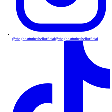
@theghostintheshellofficial
@theghostintheshellofficial