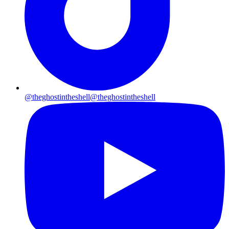
@theghostintheshell
@theghostintheshell